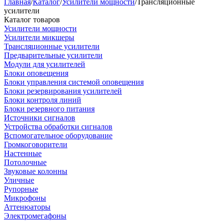
Главная
/
Каталог
/
Усилители мощности
/
Трансляционные
усилители
Каталог товаров
Усилители мощности
Усилители микшеры
Трансляционные усилители
Предварительные усилители
Модули для усилителей
Блоки оповещения
Блоки управления системой оповещения
Блоки резервирования усилителей
Блоки контроля линий
Блоки резервного питания
Источники сигналов
Устройства обработки сигналов
Вспомогательное оборудование
Громкоговорители
Настенные
Потолочные
Звуковые колонны
Уличные
Рупорные
Микрофоны
Аттенюаторы
Электромегафоны