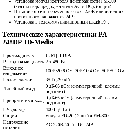
Установка модуля контроля неисправности FM-300
(вентилятор, предохранители AC и DC), (опция)
Питание от сети переменного тока 220В или источника
постоянного напряжения 24В;
Установка в телекоммуникационный шкаф 19".
Технические характеристики PA-
248DP JD-Media
Производитель
JDM | JEDIA
Выходная мощность
2 х 480 Вт
Выходное
100В/20.8 Ом, 70В/10.4 Ом, 50В/5.2 Ом
напряжение
Полоса частот
35 Гц-20 кГц
0 дБ/66 кОм (симметричный, клеммы
Линейный вход
под винт)
0 дБ/66 кОм (симметричный, клеммы
Приоритетный вход
под винт)
НЧ фильтр
400 Гц/-3 дБ
Опции
модули FD-20 ( 2 шт.) и FM-300
Напряжение
АС 220В/50 Гц, DC 24В
питания