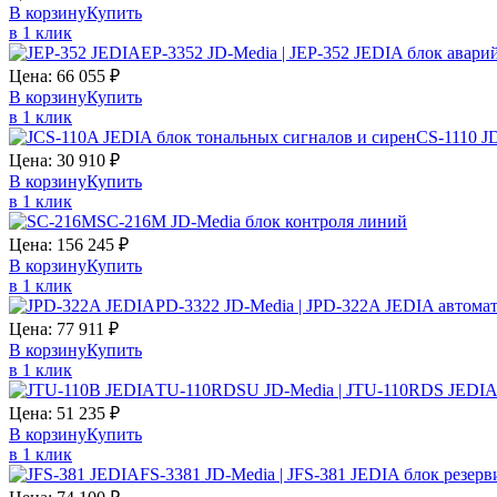
В корзину
Купить
в 1 клик
EP-3352 JD-Media | JEP-352 JEDIA блок авари
Цена:
66 055
₽
В корзину
Купить
в 1 клик
CS-1110 J
Цена:
30 910
₽
В корзину
Купить
в 1 клик
SC-216M JD-Media блок контроля линий
Цена:
156 245
₽
В корзину
Купить
в 1 клик
PD-3322 JD-Media | JPD-322A JEDIA автома
Цена:
77 911
₽
В корзину
Купить
в 1 клик
TU-110RDSU JD-Media | JTU-110RDS JEDIA
Цена:
51 235
₽
В корзину
Купить
в 1 клик
FS-3381 JD-Media | JFS-381 JEDIA блок резер