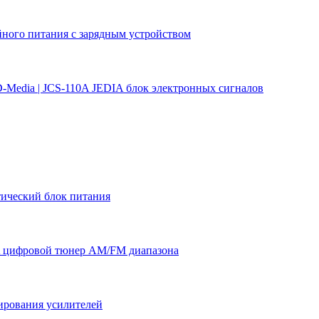
йного питания с зарядным устройством
D-Media | JCS-110A JEDIA блок электронных сигналов
тический блок питания
 цифровой тюнер AM/FM диапазона
вирования усилителей