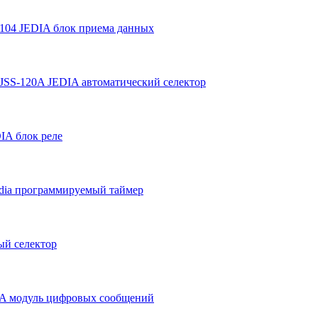
-104 JEDIA блок приема данных
| JSS-120A JEDIA автоматический селектор
IA блок реле
dia программируемый таймер
ый селектор
A модуль цифровых сообщений