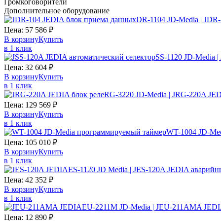
Громкоговорители
Дополнительное оборудование
DR-1104 JD-Media | JDR
Цена:
57 586
₽
В корзину
Купить
в 1 клик
SS-1120 JD-Media 
Цена:
32 604
₽
В корзину
Купить
в 1 клик
RG-3220 JD-Media | JRG-220A JED
Цена:
129 569
₽
В корзину
Купить
в 1 клик
WT-1004 JD-Me
Цена:
105 010
₽
В корзину
Купить
в 1 клик
ES-1120 JD Media | JES-120A JEDIA аварийн
Цена:
42 352
₽
В корзину
Купить
в 1 клик
EU-2211M JD-Media | JEU-211AMA JEDI
Цена:
12 890
₽