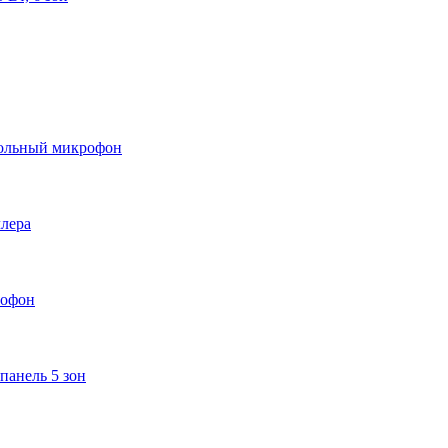
тольный микрофон
ллера
рофон
панель 5 зон