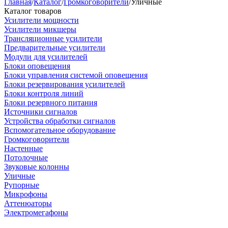
Главная
/
Каталог
/
Громкоговорители
/
Уличные
Каталог товаров
Усилители мощности
Усилители микшеры
Трансляционные усилители
Предварительные усилители
Модули для усилителей
Блоки оповещения
Блоки управления системой оповещения
Блоки резервирования усилителей
Блоки контроля линий
Блоки резервного питания
Источники сигналов
Устройства обработки сигналов
Вспомогательное оборудование
Громкоговорители
Настенные
Потолочные
Звуковые колонны
Уличные
Рупорные
Микрофоны
Аттенюаторы
Электромегафоны