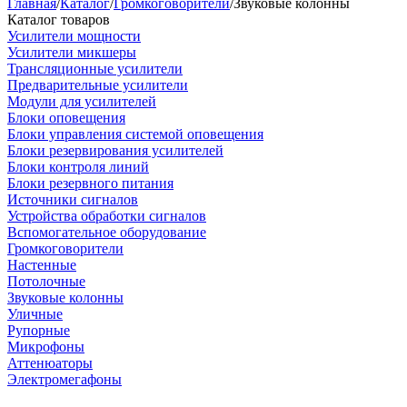
Главная
/
Каталог
/
Громкоговорители
/
Звуковые колонны
Каталог товаров
Усилители мощности
Усилители микшеры
Трансляционные усилители
Предварительные усилители
Модули для усилителей
Блоки оповещения
Блоки управления системой оповещения
Блоки резервирования усилителей
Блоки контроля линий
Блоки резервного питания
Источники сигналов
Устройства обработки сигналов
Вспомогательное оборудование
Громкоговорители
Настенные
Потолочные
Звуковые колонны
Уличные
Рупорные
Микрофоны
Аттенюаторы
Электромегафоны