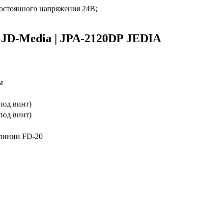
постоянного напряжения 24В;
JD-Media | JPA-2120DP JEDIA
м
под винт)
под винт)
 линии FD-20