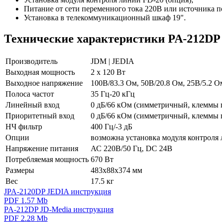
Питание от сети переменного тока 220В или источника 
Установка в телекоммуникационный шкаф 19".
Технические характеристики PA-212DP 
Производитель
JDM | JEDIA
Выходная мощность
2 х 120 Вт
Выходное напряжение
100В/83.3 Ом, 50В/20.8 Ом, 25В/5.2 О
Полоса частот
35 Гц-20 кГц
Линейный вход
0 дБ/66 кОм (симметричный, клеммы 
Приоритетный вход
0 дБ/66 кОм (симметричный, клеммы 
НЧ фильтр
400 Гц/-3 дБ
Опции
возможна установка модуля контроля
Напряжение питания
АС 220В/50 Гц, DC 24В
Потребляемая мощность
670 Вт
Размеры
483х88х374 мм
Вес
17.5 кг
JPA-2120DP JEDIA инструкция
PDF 1.57 Mb
PA-212DP JD-Media инструкция
PDF 2.28 Mb