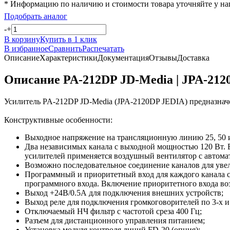
* Информацию по наличию и стоимости товара уточняйте у н
Подобрать аналог
-
+
В корзину
Купить в 1 клик
В избранное
Сравнить
Распечатать
Описание
Характеристики
Документация
Отзывы
Доставка
Описание PA-212DP JD-Media | JPA-21
Усилитель PA-212DP JD-Media (JPA-2120DP JEDIA) предназначе
Конструктивные особенности:
Выходное напряжение на трансляционную линию 25, 50 
Два независимых канала с выходной мощностью 120 Вт. 
усилителей применяется воздушный вентилятор с автома
Возможно последовательное соединение каналов для ув
Программный и приоритетный вход для каждого канала с 
программного входа. Включение приоритетного входа в
Выход +24В/0.5А для подключения внешних устройств;
Выход реле для подключения громкоговорителей по 3-х и
Отключаемый НЧ фильтр с частотой среза 400 Гц;
Разъем для дистанционного управления питанием;
Установка модуля контроля линий FD-20 (опция);