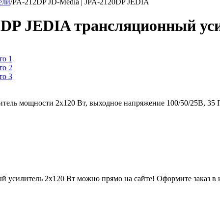
ели
/
PA-212DP JD-Media | JPA-2120DP JEDIA
0DP JEDIA трансляционный уси
тель мощности 2х120 Вт, выходное напряжение 100/50/25В, 35 
 усилитель 2х120 Вт можно прямо на сайте! Оформите заказ в 