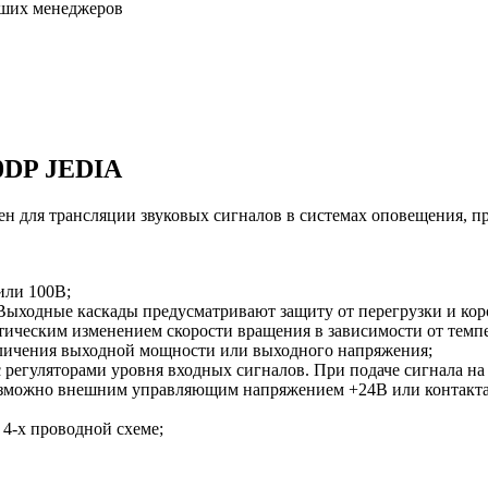
аших менеджеров
20DP JEDIA
н для трансляции звуковых сигналов в системах оповещения, пр
или 100В;
Выходные каскады предусматривают защиту от перегрузки и кор
тическим изменением скорости вращения в зависимости от темп
еличения выходной мощности или выходного напряжения;
регуляторами уровня входных сигналов. При подаче сигнала на
озможно внешним управляющим напряжением +24В или контакта
 4-х проводной схеме;