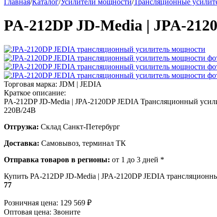
Главная
/
Каталог
/
Усилители мощности
/
Трансляционные усилит
PA-212DP JD-Media | JPA-212
Торговая марка:
JDM | JEDIA
Краткое описание:
PA-212DP JD-Media | JPA-2120DP JEDIA Трансляционный усили
220В/24В
Отгрузка:
Склад Санкт-Петербург
Доставка:
Самовывоз, терминал ТК
Отправка товаров в регионы:
от 1 до 3 дней *
Купить PA-212DP JD-Media | JPA-2120DP JEDIA трансляционный
77
Розничная цена:
129 569
₽
Оптовая цена:
Звоните