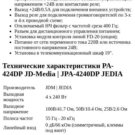
напряжением +24В или контактами реле;
Выход +24В/0.5А для подключения внешних устройств;
Выход реле для подключения громкоговорителей по 3-х
и 4-х проводной схеме;
Отключаемый НЧ фильтр с частотой среза 400 Гц;
Разъем для дистанционного управления питанием;
Установка модуля контроля линий FD-20 (опция);
Питание от сети переменного тока 220В или источника
постоянного напряжения 24В;
Установка в телекоммуникационный шкаф 19".
Технические характеристики PA-
424DP JD-Media | JPA-4240DP JEDIA
Производитель
JDM | JEDIA
Выходная
4 х 240 Вт
мощность
Выходное
100В/41.7 Ом, 50В/10.4 Ом, 25В/2.6 Ом
напряжение
Полоса частот
55 Гц - 20 кГц
0 дБ/66 кОм (симметричный, клеммы
Линейный вход
под винт)