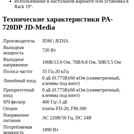
Использование в настольном варианте или установка в
Rack 19".
Технические характеристики PA-
720DP JD-Media
Производитель
JDM | JEDIA
Выходная
720 Вт
мощность
Выходное
100В/13.9 Ом, 70В/6.8 Ом, 50В/3.5 Ом
напряжение
Полоса частот
35 Гц-20 кГц
0 дБ (0.775В)/60 кОм (симметричный,
Линейный вход
клеммы под винт)
Приоритетный
0 дБ (0.775В)/60 кОм (симметричный,
вход
клеммы под винт)
НЧ фильтр
400 Гц/-3 дБ
Опции
платы FD-20, FM-300
Напряжение
АС 220В/50 Гц, DC 24В
питания
Потребляемая
1890 Вт
мощность