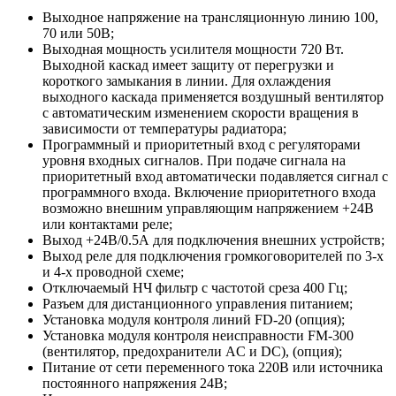
Выходное напряжение на трансляционную линию 100,
70 или 50В;
Выходная мощность усилителя мощности 720 Вт.
Выходной каскад имеет защиту от перегрузки и
короткого замыкания в линии. Для охлаждения
выходного каскада применяется воздушный вентилятор
с автоматическим изменением скорости вращения в
зависимости от температуры радиатора;
Программный и приоритетный вход с регуляторами
уровня входных сигналов. При подаче сигнала на
приоритетный вход автоматически подавляется сигнал с
программного входа. Включение приоритетного входа
возможно внешним управляющим напряжением +24В
или контактами реле;
Выход +24В/0.5А для подключения внешних устройств;
Выход реле для подключения громкоговорителей по 3-х
и 4-х проводной схеме;
Отключаемый НЧ фильтр с частотой среза 400 Гц;
Разъем для дистанционного управления питанием;
Установка модуля контроля линий FD-20 (опция);
Установка модуля контроля неисправности FM-300
(вентилятор, предохранители AC и DC), (опция);
Питание от сети переменного тока 220В или источника
постоянного напряжения 24В;