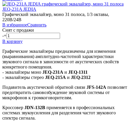
JEQ-231A JEDIA
Графический эквалайзер, моно 31 полоса, 1/3 октавы,
220В/24В
В избранное
Сравнить
Снят с продажи
-
+
В корзину
Графические эквалайзеры предназначены для изменения
(выравнивания) амплитудно-частотной характеристики
звукового сигнала в зависимости от акустических свойств
конкретного помещения.
- эквалайзеры моно
JEQ-231A
и
JEQ-1311
- эквалайзеры стерео
JEQ-215A
и
JEQ-2312
Подавитель акустической обратной связи
JFS-142A
позволяет
предотвратить самовозбуждение звуковой системы от
микрофонов к громкоговорителям.
Кроссовер
JDN-132B
применяется в профессиональных
системах звукоусиления для разделения частот звукового
спектра сигнала.