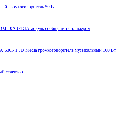
ный громкоговоритель 50 Вт
JDM-10A JEDIA модуль сообщений с таймером
A-630NT JD-Media громкоговоритель музыкальный 100 Вт
ый селектор