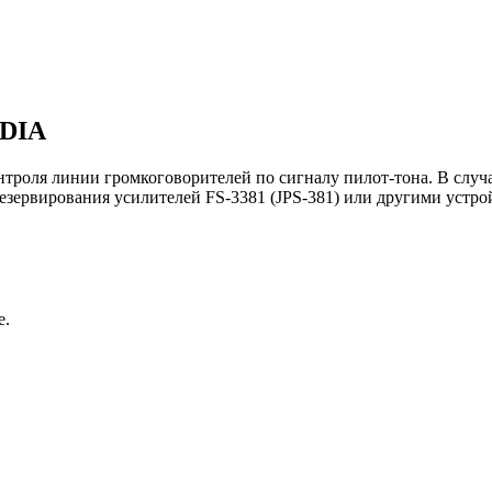
EDIA
нтроля линии громкоговорителей по сигналу пилот-тона. В случ
резервирования усилителей FS-3381 (JPS-381) или другими устр
е.