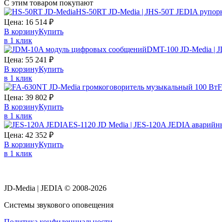
С этим товаром покупают
HS-50RT JD-Media | JHS-50T JEDIA рупор
Цена:
16 514
₽
В корзину
Купить
в 1 клик
DMT-100 JD-Media | 
Цена:
55 241
₽
В корзину
Купить
в 1 клик
F
Цена:
39 802
₽
В корзину
Купить
в 1 клик
ES-1120 JD Media | JES-120A JEDIA аварийн
Цена:
42 352
₽
В корзину
Купить
в 1 клик
JD-Media | JEDIA © 2008-2026
Системы звукового оповещения
Политика конфиденциальности