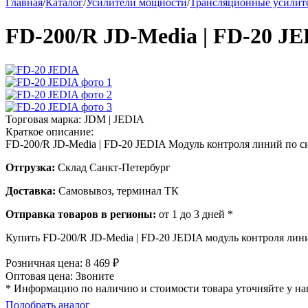
Главная
/
Каталог
/
Усилители мощности
/
Трансляционные усилит
FD-200/R JD-Media | FD-20 J
Торговая марка:
JDM | JEDIA
Краткое описание:
FD-200/R JD-Media | FD-20 JEDIA Модуль контроля линий по с
Отгрузка:
Склад Санкт-Петербург
Доставка:
Самовывоз, терминал ТК
Отправка товаров в регионы:
от 1 до 3 дней *
Купить FD-200/R JD-Media | FD-20 JEDIA модуль контроля лин
Розничная цена:
8 469
₽
Оптовая цена:
Звоните
* Информацию по наличию и стоимости товара уточняйте у н
Подобрать аналог