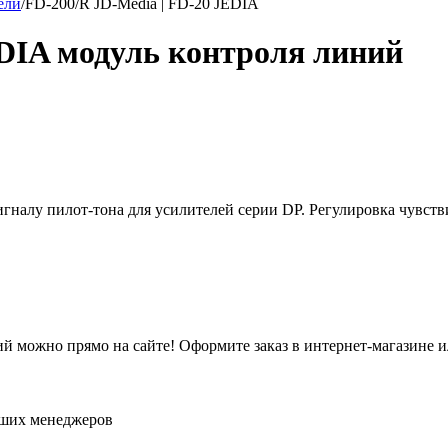
ели
/
FD-200/R JD-Media | FD-20 JEDIA
EDIA модуль контроля линий
игналу пилот-тона для усилителей серии DP. Регулировка чувст
ий можно прямо на сайте! Оформите заказ в интернет-магазине 
аших менеджеров