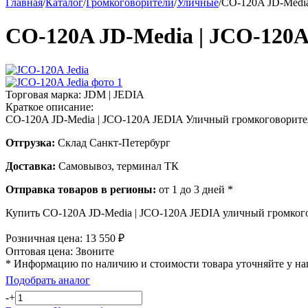
Главная
/
Каталог
/
Громкоговорители
/
Уличные
/
CO-120A JD-Media
CO-120A JD-Media | JCO-120A
Торговая марка:
JDM | JEDIA
Краткое описание:
CO-120A JD-Media | JCO-120A JEDIA Уличный громкоговоритель 
Отгрузка:
Склад Санкт-Петербург
Доставка:
Самовывоз, терминал ТК
Отправка товаров в регионы:
от 1 до 3 дней *
Купить CO-120A JD-Media | JCO-120A JEDIA уличный громкогов
Розничная цена:
13 550
₽
Оптовая цена:
Звоните
* Информацию по наличию и стоимости товара уточняйте у н
Подобрать аналог
-
+