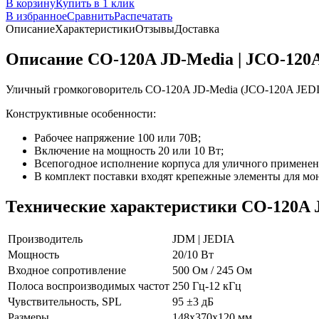
В корзину
Купить в 1 клик
В избранное
Сравнить
Распечатать
Описание
Характеристики
Отзывы
Доставка
Описание CO-120A JD-Media | JCO-120
Уличный громкоговоритель CO-120A JD-Media (JCO-120A JEDIA)
Конструктивные особенности:
Рабочее напряжение 100 или 70В;
Включение на мощность 20 или 10 Вт;
Всепогодное исполнение корпуса для уличного применен
В комплект поставки входят крепежные элементы для мон
Технические характеристики CO-120A 
Производитель
JDM | JEDIA
Мощность
20/10 Вт
Входное сопротивление
500 Ом / 245 Ом
Полоса воспроизводимых частот
250 Гц-12 кГц
Чувствительность, SPL
95 ±3 дБ
Размеры
148х370х120 мм