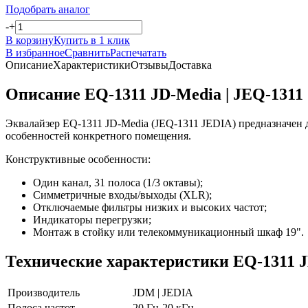
Подобрать аналог
-
+
В корзину
Купить в 1 клик
В избранное
Сравнить
Распечатать
Описание
Характеристики
Отзывы
Доставка
Описание EQ-1311 JD-Media | JEQ-1311
Эквалайзер EQ-1311 JD-Media (JEQ-1311 JEDIA) предназначен 
особенностей конкретного помещения.
Конструктивные особенности:
Один канал, 31 полоса (1/3 октавы);
Симметричные входы/выходы (XLR);
Отключаемые фильтры низких и высоких частот;
Индикаторы перегрузки;
Монтаж в стойку или телекоммуникационный шкаф 19".
Технические характеристики EQ-1311 J
Производитель
JDM | JEDIA
Полоса частот
20 Гц-20 кГц