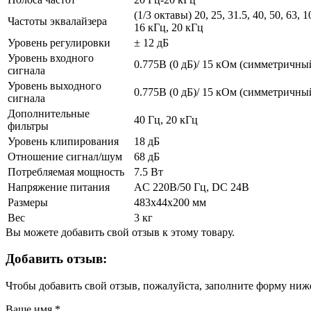
(1/3 октавы) 20, 25, 31.5, 40, 50, 63, 
Частоты эквалайзера
16 кГц, 20 кГц
Уровень регулировки
± 12 дБ
Уровень входного
0.775В (0 дБ)/ 15 кОм (симметричны
сигнала
Уровень выходного
0.775В (0 дБ)/ 15 кОм (симметричны
сигнала
Дополнительные
40 Гц, 20 кГц
фильтры
Уровень клипирования
18 дБ
Отношение сигнал/шум
68 дБ
Потребляемая мощность
7.5 Вт
Напряжение питания
AC 220В/50 Гц, DC 24В
Размеры
483х44х200 мм
Вес
3 кг
Вы можете добавить свой отзыв к этому товару.
Добавить отзыв:
Чтобы добавить свой отзыв, пожалуйста, заполните форму ниж
Ваше имя
*