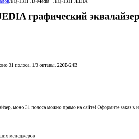
алов
/
EQ-1311 JD-Media | JEQ-1311 JEDIA
JEDIA графический эквалайзер
оно 31 полоса, 1/3 октавы, 220В/24В
йзер, моно 31 полоса можно прямо на сайте! Оформите заказ в 
аших менеджеров