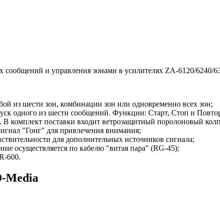
х сообщений и управления зонами в усилителях ZA-6120/6240/6
ой из шести зон, комбинации зон или одновременно всех зон;
ск одного из шести сообщений. Функции: Старт, Стоп и Повто
 В комплект поставки входит ветрозащитный поролоновый колп
игнал "Гонг" для привлечения внимания;
ствительности для дополнительных источников сигнала;
ие осуществляется по кабелю "витая пара" (RG-45);
R-600.
D-Media