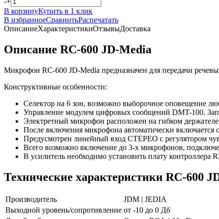
-
+
В корзину
Купить в 1 клик
В избранное
Сравнить
Распечатать
Описание
Характеристики
Отзывы
Доставка
Описание RC-600 JD-Media
Микрофон RC-600 JD-Media предназначен для передачи речевы
Конструктивные особенности:
Селектор на 6 зон, возможно выборочное оповещение люб
Управление модулем цифровых сообщений DMT-100. Запу
Электретный микрофон расположен на гибком держателе.
После включения микрофона автоматически включается с
Предусмотрен линейный вход СТЕРЕО с регулятором чув
Всего возможно включение до 3-х микрофонов, подключен
В усилитель необходимо установить плату контроллера R
Технические характеристики RC-600 J
Производитель
JDM | JEDIA
Выходной уровень/сопротивление
от -10 до 0 Дб