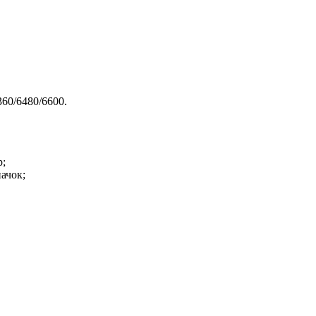
360/6480/6600.
р;
ачок;