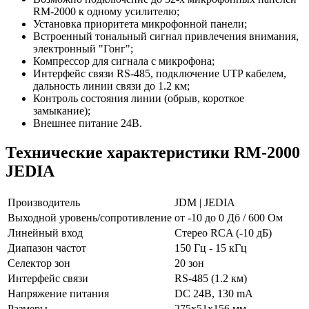
RM-2000 к одному усилителю;
Установка приоритета микрофонной панели;
Встроенный тональный сигнал привлечения внимания,
электронный "Гонг";
Компрессор для сигнала с микрофона;
Интерфейс связи RS-485, подключение UTP кабелем,
дальность линии связи до 1.2 км;
Контроль состояния линии (обрыв, короткое
замыкание);
Внешнее питание 24В.
Технические характеристики RM-2000
JEDIA
Производитель
JDM | JEDIA
Выходной уровень/сопротивление
от -10 до 0 Дб / 600 Ом
Линейный вход
Стерео RCA (-10 дБ)
Диапазон частот
150 Гц - 15 кГц
Селектор зон
20 зон
Интерфейс связи
RS-485 (1.2 км)
Напряжение питания
DC 24В, 130 mA
Размеры
275х51х156 мм