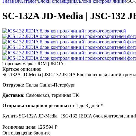
Главная
/
Каталог
/
Блоки оповещения
/
Блоки контроля линий
/
SC-
SC-132A JD-Media | JSC-132 
Торговая марка:
JDM | JEDIA
Краткое описание:
SC-132A JD-Media | JSC-132 JEDIA Блок контроля линий громк
Отгрузка:
Склад Санкт-Петербург
Доставка:
Самовывоз, терминал ТК
Отправка товаров в регионы:
от 1 до 3 дней *
Купить SC-132A JD-Media | JSC-132 JEDIA блок контроля лини
Розничная цена:
126 594
₽
Оптовая цена:
Звоните