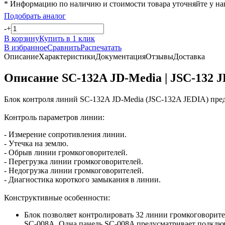
* Информацию по наличию и стоимости товара уточняйте у н
Подобрать аналог
-
+
В корзину
Купить в 1 клик
В избранное
Сравнить
Распечатать
Описание
Характеристики
Документация
Отзывы
Доставка
Описание SC-132A JD-Media | JSC-132 
Блок контроля линий SC-132A JD-Media (JSC-132A JEDIA) пред
Контроль параметров линии:
- Измерение сопротивления линии.
- Утечка на землю.
- Обрыв линии громкоговорителей.
- Перегрузка линии громкоговорителей.
- Недогрузка линии громкоговорителей.
- Диагностика короткого замыкания в линии.
Конструктивные особенности:
Блок позволяет контролировать 32 линии громкоговорит
SC-008A. Одна панель SC-008A предусматривает подклю