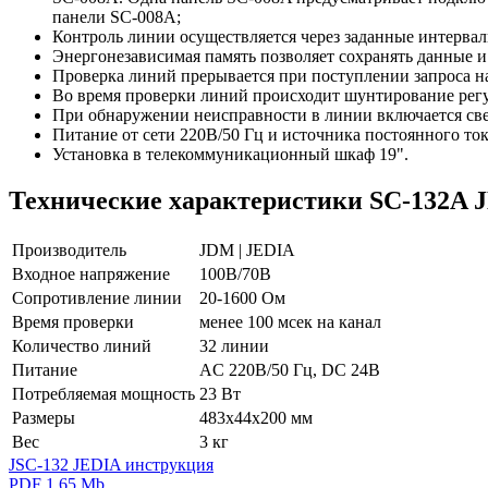
панели SC-008A;
Контроль линии осуществляется через заданные интервалы
Энергонезависимая память позволяет сохранять данные 
Проверка линий прерывается при поступлении запроса н
Во время проверки линий происходит шунтирование регу
При обнаружении неисправности в линии включается све
Питание от сети 220В/50 Гц и источника постоянного ток
Установка в телекоммуникационный шкаф 19".
Технические характеристики SC-132A J
Производитель
JDM | JEDIA
Входное напряжение
100В/70В
Сопротивление линии
20-1600 Ом
Время проверки
менее 100 мсек на канал
Количество линий
32 линии
Питание
AC 220В/50 Гц, DC 24В
Потребляемая мощность
23 Вт
Размеры
483х44х200 мм
Вес
3 кг
JSC-132 JEDIA инструкция
PDF 1.65 Mb