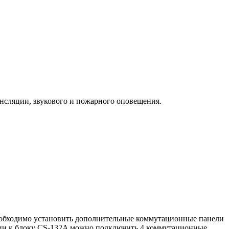
нсляции, звукового и пожарного оповещения.
необходимо установить дополнительные коммутационные панели
ции к блоку CS-132A можно подключить 4 коммутационные