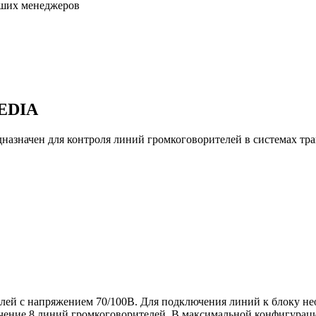
аших менеджеров
JEDIA
назначен для контроля линий громкоговорителей в системах тра
елей с напряжением 70/100В. Для подключения линий к блоку 
чение 8 линий громкоговорителей. В максимальной конфигура