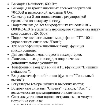
Выходная мощность 600 Вт;
Выходы для трансляционных громкоговорителей
70/100В и низкоомной акустики 8 Ом;
Селектор на 6 зон оповещения с регулировкой
громкости по каждому выходу;
Подключение до 3-х микрофонных консолей RC-
600/RC-610 (в усилитель необходимо установить плату
контроллера JRR-600);
Подключение настольного микрофонов PTT-100 с
управлением сигналом "Гонг";
Три микрофонных/линейных входа, функция
микширования;
Два линейных входа стерео и выход стерео;
Линейный выход и вход для подключения
дополнительного усилителя;
Телефонный вход для мини АТС (функция "Внешний
пейджинг");
Вход для телефонной линии (функция "Тональный
вызов");
Регуляторы тембра низких и высоких частот;
Встроенные сигналы "Сирена" - 2 вида, "Гонг" с
возможностью дистанционного включения;
Слот для установки одного встраиваемого модуля
источника сигнала: