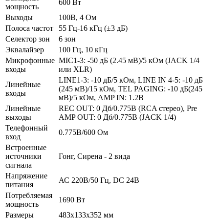
600 Вт
мощность
Выходы
100В, 4 Ом
Полоса частот
55 Гц-16 кГц (±3 дБ)
Селектор зон
6 зон
Эквалайзер
100 Гц, 10 кГц
Микрофонные
MIC1-3: -50 дБ (2.45 мВ)/5 кОм (JACK 1/4
входы
или XLR)
LINE1-3: -10 дБ/5 кОм, LINE IN 4-5: -10 дБ
Линейные
(245 мВ)/15 кОм, TEL PAGING: -10 дБ(245
входы
мВ)/5 кОм, AMP IN: 1.2В
Линейные
REC OUT: 0 Дб/0.775В (RCA стерео), Pre
выходы
AMP OUT: 0 Дб/0.775В (JACK 1/4)
Телефонный
0.775В/600 Ом
вход
Встроенные
источники
Гонг, Сирена - 2 вида
сигнала
Напряжение
АС 220В/50 Гц, DC 24В
питания
Потребляемая
1690 Вт
мощность
Размеры
483х133х352 мм